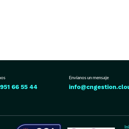
nos
Envíanos un mensaje
951 66 55 44
info@cngestion.clo
In