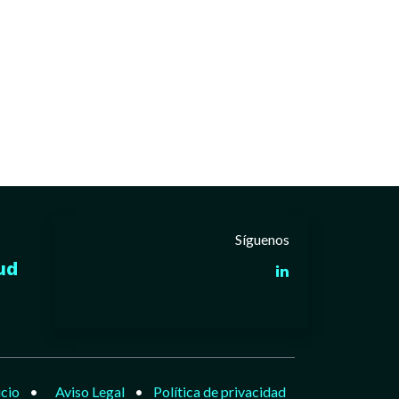
Síguenos
ud
icio
•
Aviso Legal
•
Política de privacidad